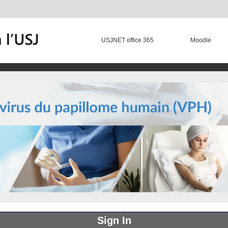
USJNET office 365
Moodle
Sign In